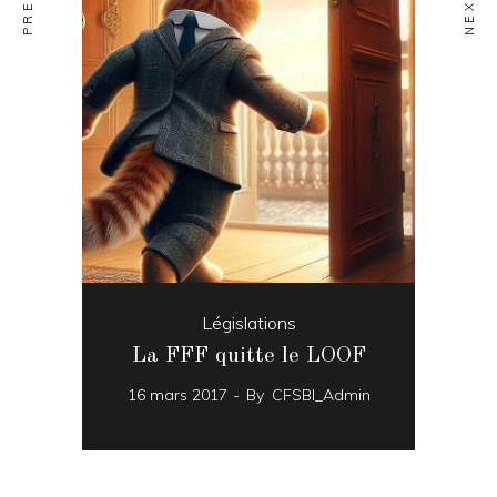
Législations
La FFF quitte le LOOF
16 mars 2017
By
CFSBI_Admin