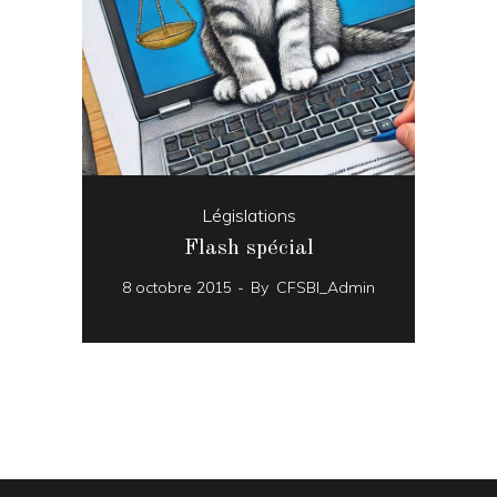
Législations
Flash spécial
8 octobre 2015
By
CFSBI_Admin