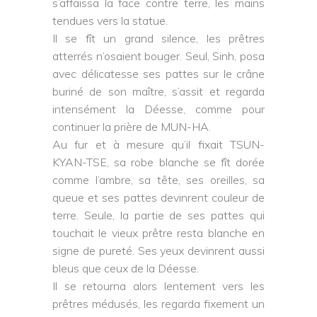
s’affaissa la face contre terre, les mains
tendues vers la statue.
Il se fît un grand silence, les prêtres
atterrés n’osaient bouger. Seul, Sinh, posa
avec délicatesse ses pattes sur le crâne
buriné de son maître, s’assit et regarda
intensément la Déesse, comme pour
continuer la prière de MUN-HA.
Au fur et à mesure qu’il fixait TSUN-
KYAN-TSE, sa robe blanche se fît dorée
comme l’ambre, sa tête, ses oreilles, sa
queue et ses pattes devinrent couleur de
terre. Seule, la partie de ses pattes qui
touchait le vieux prêtre resta blanche en
signe de pureté. Ses yeux devinrent aussi
bleus que ceux de la Déesse.
Il se retourna alors lentement vers les
prêtres médusés, les regarda fixement un