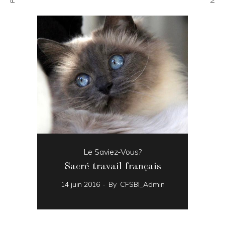
Le Saviez-Vous?
Sacré travail français
14 juin 2016
By
CFSBI_Admin