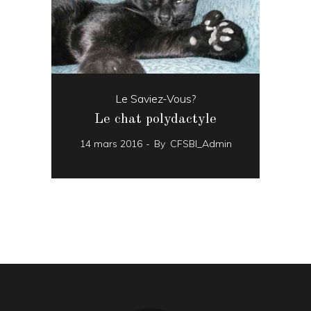
Le Saviez-Vous?
Le chat polydactyle
14 mars 2016
By
CFSBI_Admin