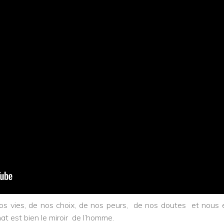
nos vies, de nos choix, de nos peurs, de nos doutes et nous 
at est bien le miroir de l’homme.