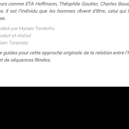
uteurs comme ETA Hoffmann, Théophile Gautier, Charles
Baude
 Il est l’individu que les hommes rêvent d’être, celui qui 
ise.
oduit et réalisé
iam Tonelotto
 guides pour cette approche originale de la relation entre l’
t de séquences filmées.