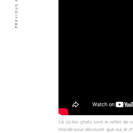
PREVIOUS ARTICLE
Là où les çhats sont le reflet de 
monde pour découvrir, que oui, le ch