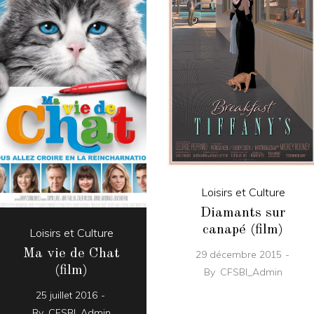
Loisirs et Culture
Diamants sur
canapé (film)
Loisirs et Culture
Ma vie de Chat
29 décembre 2015
(film)
By
CFSBI_Admin
25 juillet 2016
By
CFSBI_Admin