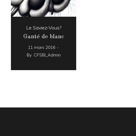
Le Saviez-Vous?
Ganté de blanc
11 mars 2016
By
CFSBI_Admin