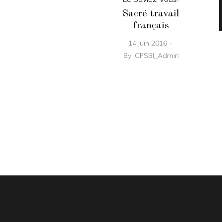
Sacré travail
français
14 juin 2016
By
CFSBI_Admin