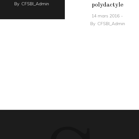
By
CFSBI_Admin
polydactyle
14 mars 2016
By
CFSBI_Admin