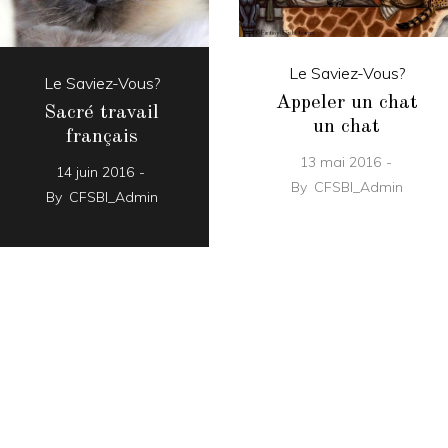
Le Saviez-Vous?
Le Saviez-Vous?
Appeler un chat
Sacré travail
un chat
français
13 mai 2016
14 juin 2016
By
CFSBI_Admin
By
CFSBI_Admin