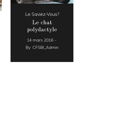
Le Saviez-Vous?
Le chat
polydactyle
14 mars 2016
By
CFSBI_Admin