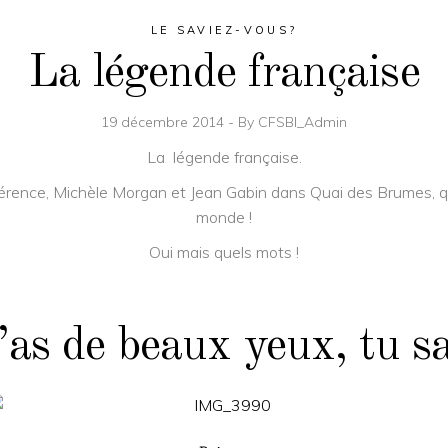
LE SAVIEZ-VOUS?
La légende française
19 décembre 2014
By
CFSBI_Admin
La légende française.
révérence, Michèle Morgan et Jean Gabin dans Quai des Brumes, qu
monde !
Oui mais quels mots !
’as de beaux yeux, tu sa