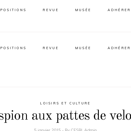
XPOSITIONS
REVUE
MUSÉE
ADHÉRER
XPOSITIONS
REVUE
MUSÉE
ADHÉRER
LOISIRS ET CULTURE
spion aux pattes de vel
5 janvier 2015
By
CFSBI_Admin