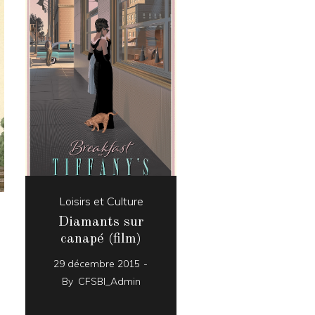
Loisirs et Culture
Diamants sur
canapé (film)
29 décembre 2015
By
CFSBI_Admin