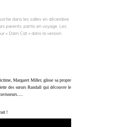
sortie dans les salles en décembre
urs parents, partis en voyage. Les
ur « Darn Cat » dans la version
ictime, Margaret Miller, glisse sa propre
adette des sœurs Randall qui découvre le
 ravisseurs….
ait !