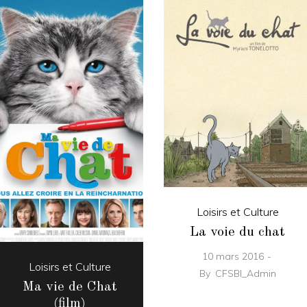
Loisirs et Culture
La voie du chat
10 mars 2016
Loisirs et Culture
By
CFSBI_Admin
Ma vie de Chat
(film)