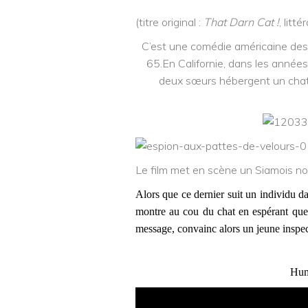
(titre original :
That Darn Cat !
, litt
C’est une comédie américaine des 
65.
En Californie, dans les années
deux sœurs hébergent un cha
Le film met en scène un Siamois no
Alors que ce dernier suit un individu da
montre au cou du chat en espérant que l
message, convainc alors un jeune inspe
Humo