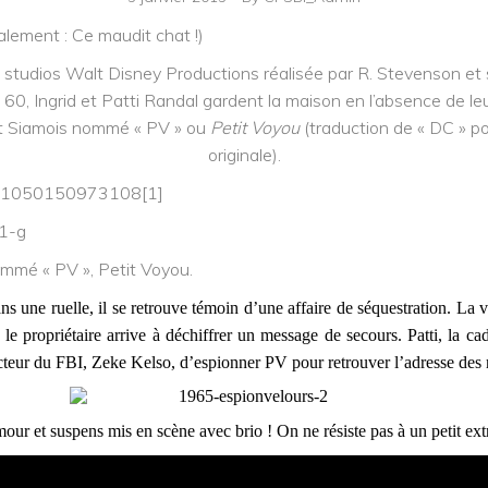
éralement : Ce maudit chat !)
studios Walt Disney Productions réalisée par R. Stevenson et 
 60, Ingrid et Patti Randal gardent la maison en l’absence de le
t Siamois nommé « PV » ou
Petit Voyou
(traduction de « DC » po
originale).
mmé « PV », Petit Voyou.
ns une ruelle, il se retrouve témoin d’une affaire de séquestration. La v
e propriétaire arrive à déchiffrer un message de secours. Patti, la c
cteur du FBI, Zeke Kelso, d’espionner PV pour retrouver l’adresse des
ur et suspens mis en scène avec brio ! On ne résiste pas à un petit extr