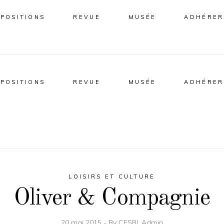
XPOSITIONS
REVUE
MUSÉE
ADHÉRER
XPOSITIONS
REVUE
MUSÉE
ADHÉRER
LOISIRS ET CULTURE
Oliver & Compagnie
20 mai 2015
By
CFSBI_Admin