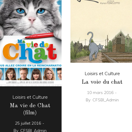
Loisirs et Culture
La voie du chat
10 mars 2016
Loisirs et Culture
By
CFSBI_Admin
Ma vie de Chat
(film)
25 juillet 2016
By
CFSBI_Admin