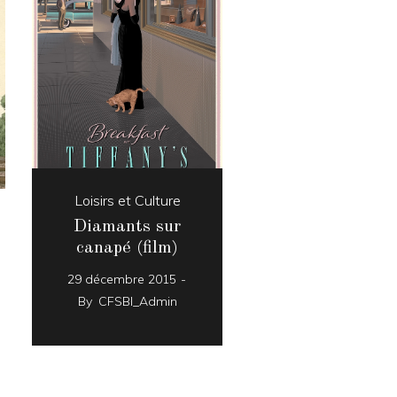
Loisirs et Culture
Diamants sur
canapé (film)
29 décembre 2015
By
CFSBI_Admin